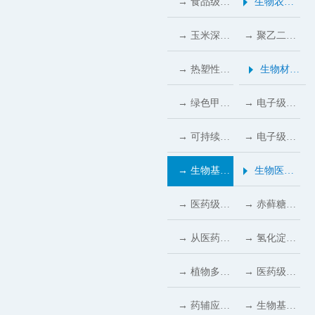
→ 食品级聚
生物农业
决方案
料行业绿色
业的隐形守
药行业的天
品级麦芽糖
乙二醇在食
行业应用
→ 玉米深加
→ 聚乙二醇
转型提速
护者
然替代方案
醇成为无糖
品行业的核
工产业链：
在现代农业
→ 热塑性淀
生物材料
糖果与饮料
心价值与显
多元产品转
中的核心应
粉在包装行
行业应用
→ 绿色甲醇
→ 电子级
的重要甜味
著优势
化的机遇与
用与重要价
业的创新应
下游应用多
PEG400：
→ 可持续发
→ 电子级甘
支撑
(2026)
挑战
值 (2026)
用
点开花：能
科研与工业
展要求推
油改性封装
→ 生物基
生物医药
源、化工、
电子领域的
动，电子级
材料量产，
1,2-丙二醇
行业应用
→ 医药级聚
→ 赤藓糖醇
新材料三分
理想原料
山梨糖醇助
半导体器件
纯度达
乙二醇：提
的药用潜
→ 从医药到
→ 氢化淀粉
市场格局成
力半导体封
抗腐蚀寿命
99.9%，跻
升药物配方
力：从赋形
食品：甘露
水解物：食
→ 植物多元
→ 医药级聚
型
装材料绿色
延长3–5倍
身高端绿色
性能的理想
剂到功能活
糖醇的绿色
品与营养领
醇的绿色崛
乙二醇200
→ 药辅应用
→ 生物基医
转型