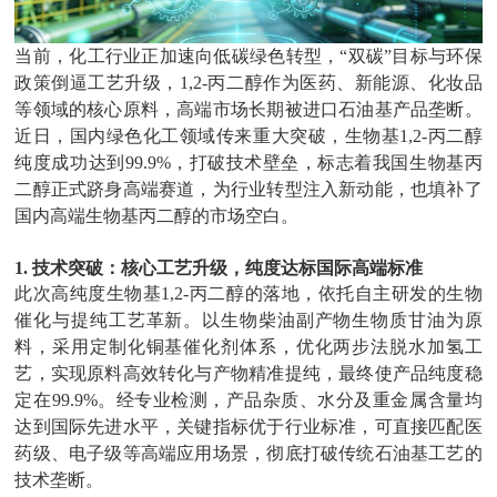
当前，化工行业正加速向低碳绿色转型，
“
双碳
”
目标与环保
政策倒逼工艺升级，
1,2-
丙二醇作为医药、新能源、化妆品
等领域的核心原料，高端市场长期被进口石油基产品垄断。
近日，国内绿色化工领域传来重大突破，生物基
1,2-
丙二醇
纯度成功达到
99.9%
，打破技术壁垒，标志着我国生物基丙
二醇正式跻身高端赛道，为行业转型注入新动能，也填补了
国内高端生物基丙二醇的市场空白。
1.
技术突破：核心工艺升级，纯度达标国际高端标准
此次高纯度生物基
1,2-
丙二醇的落地，依托自主研发的生物
催化与提纯工艺革新。以生物柴油副产物生物质甘油为原
料，采用定制化铜基催化剂体系，优化两步法脱水加氢工
艺，实现原料高效转化与产物精准提纯，最终使产品纯度稳
定在
99.9%
。经专业检测，产品杂质、水分及重金属含量均
达到国际先进水平，关键指标优于行业标准，可直接匹配医
药级、电子级等高端应用场景，彻底打破传统石油基工艺的
技术垄断。