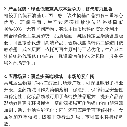
2.
产品优势：绿色低碳兼具成本竞争力，替代潜力显著
相较于传统石油基
1,2-
丙二醇，该生物基产品拥有三重核心
优势。环保层面，生产过程碳排放较传统路线降低
40%-60%
，无有害副产物，实现生物质原料的资源化利用，
契合绿色化工发展趋势；品质层面，纯度稳定且杂质含量极
低，可直接替代进口高端产品，破解我国高端丙二醇进口依
赖难题；成本层面，依托可再生原料与工艺优化，生产成本
较传统路线降低
18%
左右，规避原油价格波动风险，具备极
强的市场竞争力。
3.
应用场景：覆盖多高端领域，市场前景广阔
高纯度生物基
1,2-
丙二醇应用场景广泛，可深度赋能多行业
升级。医药领域可作为药物溶剂、保湿剂，保障药品安全性
与稳定性；化妆品领域可用于高端护肤品配方，提升产品保
湿功效且更具环保属性；新能源领域可作为锂电池电解液添
加剂，助力电池性能优化；同时还可应用于可降解材料、食
品添加剂等领域，随着下游行业升级，市场需求将持续释
放。