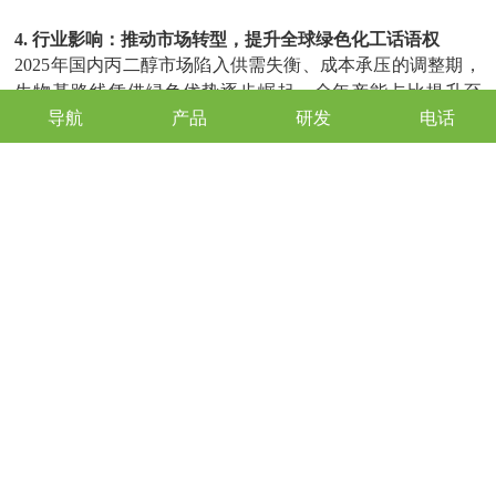
4.
行业影响：推动市场转型，提升全球绿色化工话语权
2025
年国内丙二醇市场陷入供需失衡、成本承压的调整期，
生物基路线凭借绿色优势逐步崛起，全年产能占比提升至
导航
产品
研发
电话
5%
。此次高纯度产品的量产，将推动
2026
年生物基丙二醇产
能占比突破
8%
，助力国内丙二醇市场从结构性分化向高端
化、绿色化转型。同时，欧盟
CBAM
机制实施后，生物基产
品的碳优势将助力我国化工产品拓展海外市场，提升我国在
全球绿色化工领域的话语权。
结论
生物基
1,2-
丙二醇纯度达到
99.9%
，是我国绿色化工领域的重
要技术突破，不仅填补了国内高端产品空白，更打通了生物
质原料到高端化工产品的完整产业链。未来，随着工艺持续
优化与产能扩大，加之下游行业协同发力，该产品将加速实
现规模化应用，助力化工行业实现
“
减碳、降本、提质
”
目
标，推动我国高端绿色化工材料赛道实现跨越式发展，为全
球化工低碳转型提供中国方案。