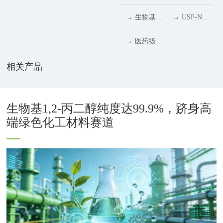
化工材料赛
原料
性载体
制造与健康
域的天然功
起：从食品
在医药体系
场景持续拓
药级丙酮：
→ 生物基乙
→ USP-NF
道
价值
能型甜味解
配料到生物
中的新型稳
展，药用级
高纯溶剂助
二醇：多场
新规落地，
→ 医药级山
决方案
医药的跨界
定助剂作用
木糖醇成为
力医药与精
景应用助力
生物基聚乙
梨糖醇
相关产品
应用
解析
儿童退烧药
细化学研发
医药、化妆
二醇质量控
(USP/EP)
苦味掩盖关
品与化学工
制进入“高
深度指南
生物基1,2-丙二醇纯度达99.9%，跻身高
键辅料
端绿色化工材料赛道
业发展
风险辅
2026
料”时代