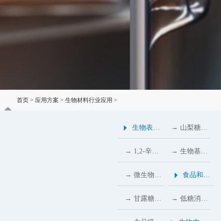
首页
>
应用方案
>
生物材料行业应用
>
生物基1,2-丙二醇纯度达99.9%，跻身高端绿色化工材料赛道
生物表面
→ 山梨糖醇
活性剂行
粉：日化行
→ 1,2-辛二
→ 生物基甲
业应用
业的不可或
醇：温和防
基丙二醇替
→ 微生物多
食品和饲
缺的秘密武
腐与高保湿
代化石原
糖与多元糖
料行业应
→ 甘露糖醇
→ 低糖消费
器
的生物基解
料，推动涂
醇：食品行
用
在食品与医
热潮下，食