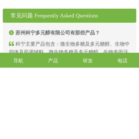
常见问题 Frequently Asked Questions
苏州科宁多元醇有限公司有那些产品？
科宁主要产品包含：微生物多糖及多元糖醇、生物中
间体及药用辅料、微生物多糖及多元糖醇、生物表面活
性剂、生物可降解材料、生物刺激素、生物基化学品、
导航
产品
研发
电话
美妆供应链产品等
苏州科宁多元醇有限公司是工厂吗？
科宁多元醇现已建成三期基于新型生物反应装备的的
智能化生产线。科宁智能工厂通过对车间整体设计、工
艺流程和布局进行了数字化建模，模拟仿真，并且通过
BIM设计和NAVISWORK 3D建模结合，通过模块化预
制的方式，实现高效快速安装、调试、投产。
科宁多元醇有自主研发能力吗？