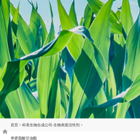
首页
>
科美生物合成公司-生物表面活性剂
>
单硬脂酸甘油酯