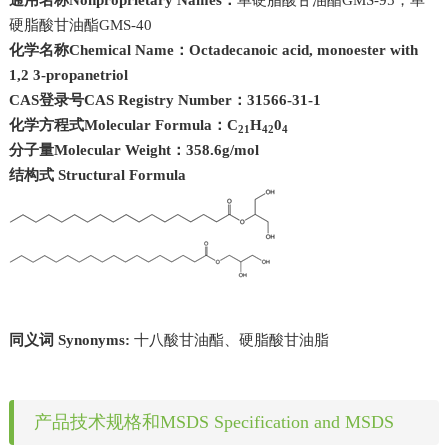
通用名称
Nonproprietary Names
：
单硬脂酸甘油酯
GMS-95
，单
硬脂酸甘油酯
GMS-40
化学名称
Chemical Name
：
Octadecanoic acid, monoester with
1,2 3-propanetriol
CAS
登录号
CAS Registry Number
：
31566-31-1
化学方程式
Molecular Formula
：
C
H
0
21
42
4
分子量
Molecular Weight
：
358.6g/mol
结构式
Structural Formula
同义词
Synonyms:
十八酸甘油酯、硬脂酸甘油脂
产品技术规格和MSDS Specification and MSDS